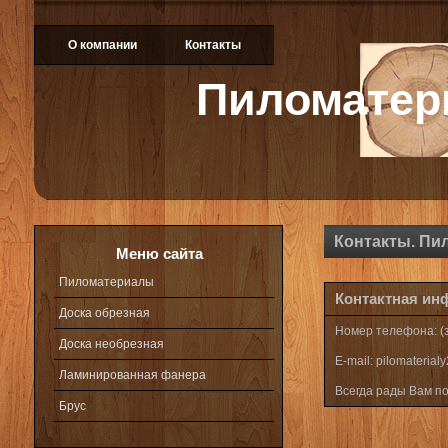
О компании
Контакты
Пиломате
Контакты. Пи
Меню сайта
Пиломатериалы
Контактная ин
Доска обрезная
Номер телефона: (з
Доска необрезная
E-mail: pilomateria
Ламинированная фанера
Всегда рады Вам по
Брус