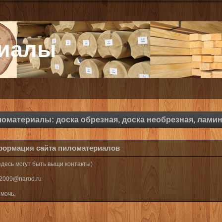
риалы
ломатериалы: доска обрезная, доска необрезная, лами
формация сайта пиломатериалов
десь могут быть выщи контакты)
ly2009@narod.ru
мочь.